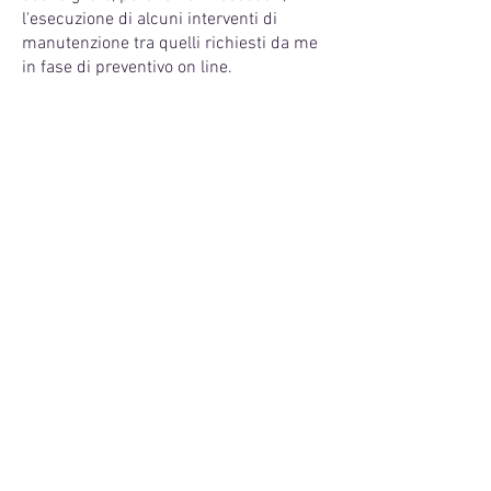
l'esecuzione di alcuni interventi di
manutenzione tra quelli richiesti da me
in fase di preventivo on line.
DOVE TROVARCI
Viale Gallodoro, 63/A
60035 Jesi AN
Email:
info@autojesi.it
Tel.:
0731 211923
Fax.
0731 211926